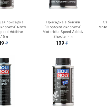
Купить
Купить
ая присадка
Присадка в бензин
С
скорости" мото
"Формула скорости"
Moto
peed Additive -
Motorbike Speed Additiv
,15 л
Shooter - л
49
109