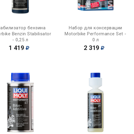
Купить
Купить
табилизатор бензина
Набор для консервации
rbike Benzin Stabilisator
Motorbike Performance Set -
- 0,25 л
0 л
1 419
2 319