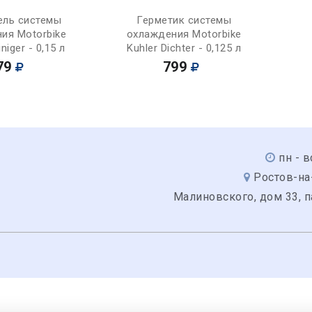
Купить
Купить
ель системы
Герметик системы
ия Motorbike
охлаждения Motorbike
niger - 0,15 л
Kuhler Dichter - 0,125 л
79
799
пн - в
Ростов-на
Малиновского, дом 33, 