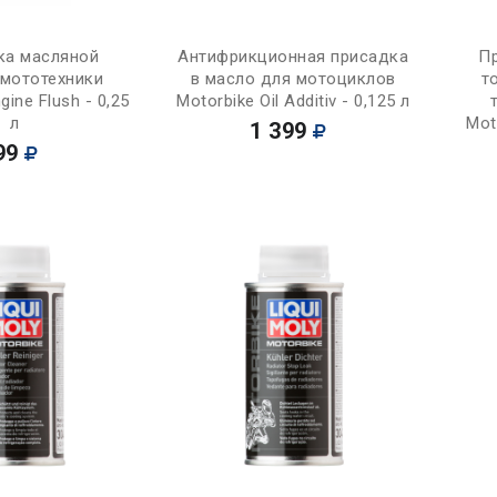
Купить
Купить
а масляной
Антифрикционная присадка
П
 мототехники
в масло для мотоциклов
т
gine Flush - 0,25
Motorbike Oil Additiv - 0,125 л
л
Mot
1 399
99