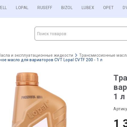
ELL
LOPAL
RUSEFF
BIZOL
LUBEX
OPET
D
Поиск товаров
асла и эксплуатационные жидкости
Трансмиссионные масл
ое масло для вариаторов CVT Lopal CVTF 200 - 1 л
Тр
вар
1 л
Артику
1 