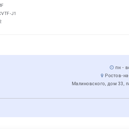
MF
 CVTF-J1
2
пн - в
Ростов-на
Малиновского, дом 33, 