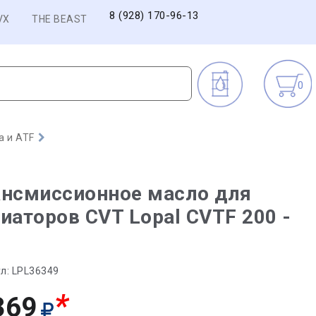
8 (928) 170-96-13
VX
THE BEAST
0
а и ATF
ансмиссионное масло для
иаторов CVT Lopal CVTF 200 -
л:
LPL36349
*
369